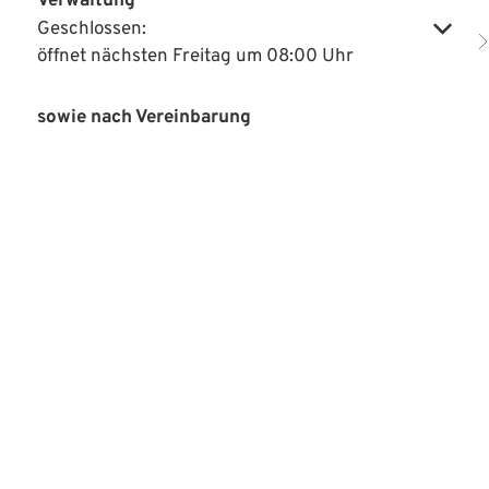
Verwaltung
Geschlossen:
Klicken, um weitere Öffnungs- oder Schließzeiten auszublenden
öffnet nächsten Freitag um 08:00 Uhr
sowie nach Vereinbarung