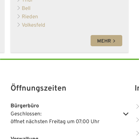
Thür
Bell
Rieden
Volkesfeld
MEHR
Öffnungszeiten
I
Bürgerbüro
Geschlossen:
Klicken, um weitere Öffnungs- oder Schließzeiten auszublenden
öffnet nächsten Freitag um 07:00 Uhr