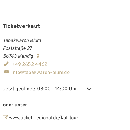
Ticketverkauf:
Tabakwaren Blum
Poststraße 27
56743
Mendig
+49 2652 4462
info@tabakwaren-blum.de
Klicken, um weitere Öffnungs- oder Schließzeiten auszu
Jetzt geöffnet:
08:00
-
14:00
Uhr
Von 08:00 bis 14:00
oder unter
www.ticket-regional.de/kul-tour