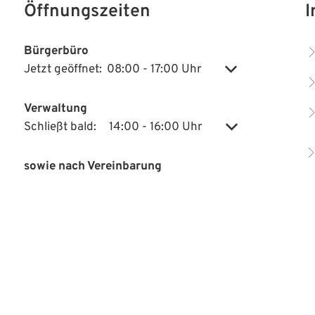
Öffnungszeiten
I
Bürgerbüro
Jetzt geöffnet:
08:00
-
17:00
Uhr
Von 08:00 bis 17:
Klicken, um weitere Öffnungs- oder Schließzeiten auszublenden
Verwaltung
Schließt bald:
14:00
-
16:00
Uhr
Von 14:00 bis 16:
Klicken, um weitere Öffnungs- oder Schließzeiten auszublenden
sowie nach Vereinbarung