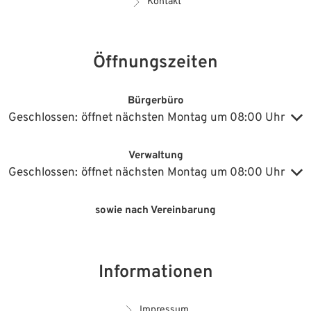
Kontakt
Öffnungszeiten
Bürgerbüro
Klicken, um weitere Öffnungs- oder Schließzeiten auszublenden
Geschlossen:
öffnet nächsten Montag um 08:00 Uhr
Verwaltung
Klicken, um weitere Öffnungs- oder Schließzeiten auszublenden
Geschlossen:
öffnet nächsten Montag um 08:00 Uhr
sowie nach Vereinbarung
Informationen
Impressum