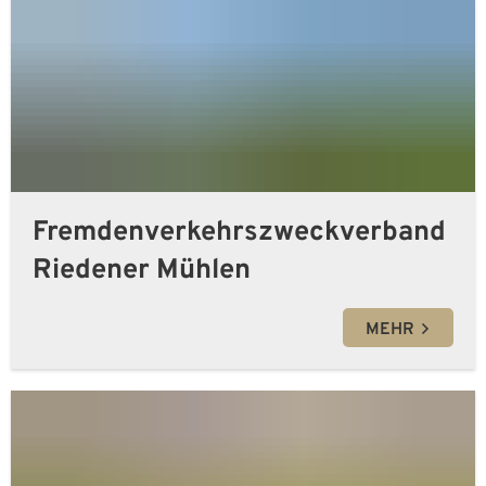
Satzungen und Bekanntmachungen der
Zweckverbände
Fremdenverkehrszweckverband
Riedener Mühlen
MEHR