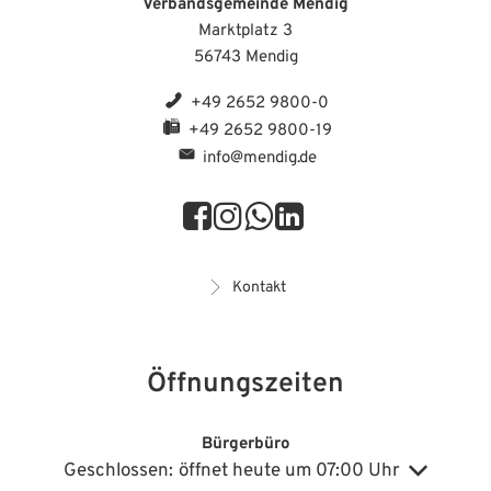
Verbandsgemeinde Mendig
Marktplatz 3
56743 Mendig
+49 2652 9800-0
+49 2652 9800-19
info@mendig.de
Kontakt
Öffnungszeiten
Bürgerbüro
Klicken, um weitere Öffnungs- oder Schließzeiten auszublenden
Geschlossen:
öffnet heute um 07:00 Uhr