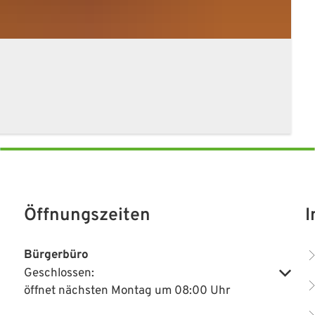
Öffnungszeiten
I
Bürgerbüro
Geschlossen:
Klicken, um weitere Öffnungs- oder Schließzeiten auszublenden
öffnet nächsten Montag um 08:00 Uhr