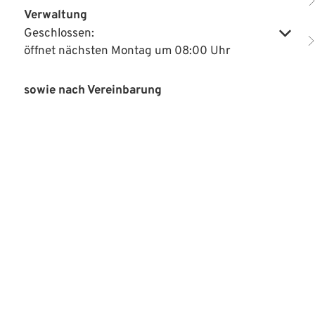
Verwaltung
Geschlossen:
Klicken, um weitere Öffnungs- oder Schließzeiten auszublenden
öffnet nächsten Montag um 08:00 Uhr
sowie nach Vereinbarung