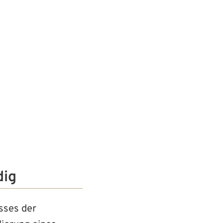
& Soziales
Wirtschaft & Gewerbe
Kultur & Tourismus
dig
sses der