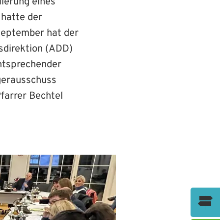
ierung eines
hatte der
September hat der
sdirektion (ADD)
entsprechender
ägerausschuss
farrer Bechtel