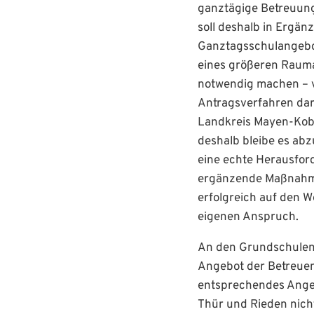
ganztägige Betreuung
soll deshalb in Ergä
Ganztagsschulangebot
eines größeren Rauma
notwendig machen – 
Antragsverfahren dar
Landkreis Mayen-Kobl
deshalb bleibe es abz
eine echte Herausford
ergänzende Maßnahme 
erfolgreich auf den W
eigenen Anspruch.
An den Grundschulen 
Angebot der Betreuend
entsprechendes Ange
Thür und Rieden nich