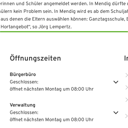
rinnen und Schüler angemeldet werden. In Mendig dürfte 
ülern kein Problem sein. In Mendig wird es ab dem Schul
 aus denen die Eltern auswählen können: Ganztagsschule,
Hortangebot“, so Jörg Lempertz.
Öffnungszeiten
I
Bürgerbüro
Geschlossen:
Klicken, um weitere Öffnungs- oder Schließzeiten auszublenden
öffnet nächsten Montag um 08:00 Uhr
Verwaltung
Geschlossen:
Klicken, um weitere Öffnungs- oder Schließzeiten auszublenden
öffnet nächsten Montag um 08:00 Uhr