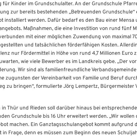
 für Kinder im Grundschulalter. An der Grundschule Pfarr
nzung zur bereits bestehenden „Betreuenden Grundschule“ 
 installiert werden. Dafür bedarf es den Bau einer Mensa
ngebots. Maßnahmen, die eine Investition von rund fünf Mi
verbunden mit einer möglichen Zuwendung von maximal 70
gestellten und tatsächlichen förderfähigen Kosten. Allerd
enz nur Fördermittel in Höhe von rund 4,7 Millionen Euro 
uwarten, wie viele Bewerber es im Landkreis gebe. „Der vor
erung. Wir sind als familienfreundliche Verbandsgemeinde 
zugunsten der Vereinbarkeit von Familie und Beruf durc
eg zu bringen“, formulierte Jörg Lempertz, Bürgermeister 
in Thür und Rieden soll darüber hinaus bei entsprechend
en Grundschule bis 16 Uhr erweitert werden. „Wir wollen d
bot machen. Ein Ganztagsschulangebot kommt aufgrund de
t in Frage, denn es müssen zum Beginn des neuen Schulj