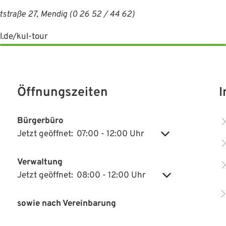
straße 27, Mendig (0 26 52 / 44 62)
l.de/kul-tour
Öffnungszeiten
I
Bürgerbüro
Jetzt geöffnet:
07:00
-
12:00
Uhr
Von 07:00 bis 12:
Klicken, um weitere Öffnungs- oder Schließzeiten auszublenden
Verwaltung
Jetzt geöffnet:
08:00
-
12:00
Uhr
Von 08:00 bis 12
Klicken, um weitere Öffnungs- oder Schließzeiten auszublenden
sowie nach Vereinbarung