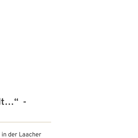
& Soziales
Wirtschaft & Gewerbe
Kultur & Tourismus
lt…“ -
 in der Laacher