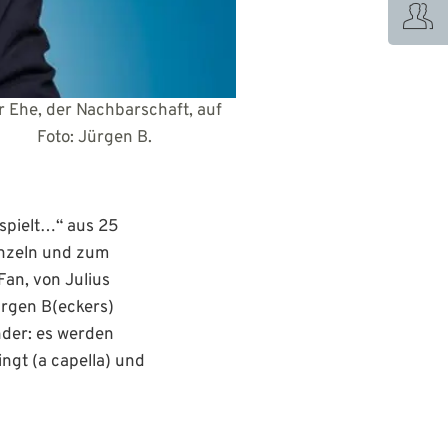
r Ehe, der Nachbarschaft, auf
oto: Jürgen B.
 spielt…“ aus 25
nzeln und zum
Fan, von Julius
rgen B(eckers)
nder: es werden
ngt (a capella) und