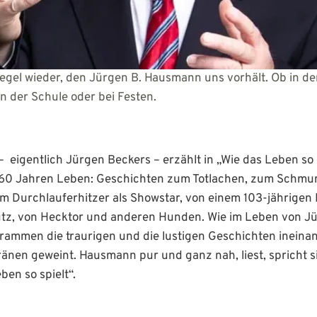
egel wieder, den Jürgen B. Hausmann uns vorhält. Ob in de
im Sport, in der Schule oder bei Festen. F
eigentlich Jürgen Beckers – erzählt in „Wie das Leben so
 60 Jahren Leben: Geschichten zum Totlachen, zum Schmu
em Durchlauferhitzer als Showstar, von einem 103-jährigen 
z, von Hecktor und anderen Hunden. Wie im Leben von Jü
grammen die traurigen und die lustigen Geschichten ineina
änen geweint. Hausmann pur und ganz nah, liest, spricht si
ben so spielt“.