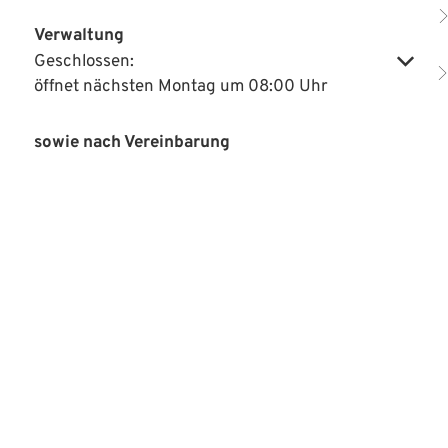
Verwaltung
Geschlossen:
Klicken, um weitere Öffnungs- oder Schließzeiten auszublenden
öffnet nächsten Montag um 08:00 Uhr
sowie nach Vereinbarung