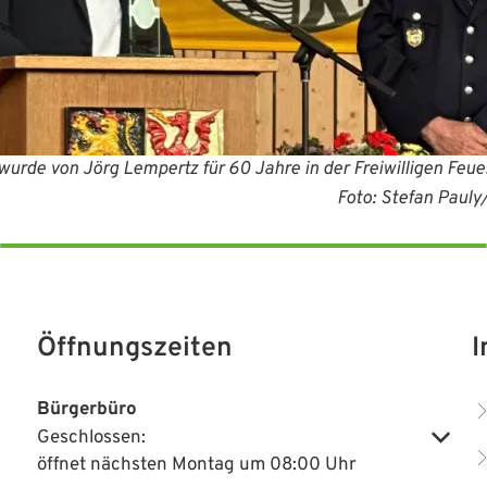
 wurde von Jörg Lempertz für 60 Jahre in der Freiwilligen Fe
tefan Pauly/VG-Verwa
Öffnungszeiten
I
Bürgerbüro
Geschlossen:
Klicken, um weitere Öffnungs- oder Schließzeiten auszublenden
öffnet nächsten Montag um 08:00 Uhr