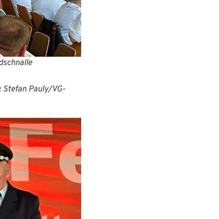
dschnalle
o Boos (rechts).
/VG-