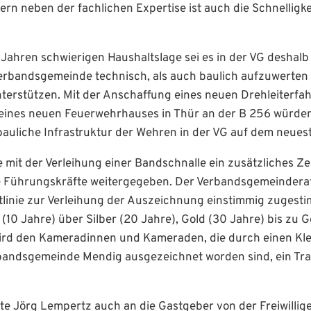
rn neben der fachlichen Expertise ist auch die Schnelligke
n Jahren schwierigen Haushaltslage sei es in der VG deshalb 
erbandsgemeinde technisch, als auch baulich aufzuwerten 
unterstützen. Mit der Anschaffung eines neuen Drehleiterf
ines neuen Feuerwehrhauses in Thür an der B 256 würden
auliche Infrastruktur der Wehren in der VG auf dem neuest
mit der Verleihung einer Bandschnalle ein zusätzliches Z
 Führungskräfte weitergegeben. Der Verbandsgemeinderat
inie zur Verleihung der Auszeichnung einstimmig zugestim
(10 Jahre) über Silber (20 Jahre), Gold (30 Jahre) bis zu G
ird den Kameradinnen und Kameraden, die durch einen Kl
bandsgemeinde Mendig ausgezeichnet worden sind, ein Tr
lte Jörg Lempertz auch an die Gastgeber von der Freiwilli