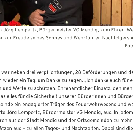
n Jörg Lempertz, Bürgermeister VG Mendig, zum Ehren-Weh
sehr zur Freude seines Sohnes und Wehrführer-Nachf
efan Pauly/VG-V
war neben drei Verpflichtungen, 28 Beförderungen und de
wieder ein Tag, um Danke zu sagen. „Ich danke euch für 
 und Werte zu schützen. Ehrenamtlicher Einsatz, den man
s alles für die Sicherheit unserer Bürgerinnen und Bürger.
inde ein engagierter Träger des Feuerwehrwesens und wol
rte Jörg Lempertz, Bürgermeister VG Mendig, aus. In jedem
hren aus der Stadt Mendig und der Ortsgemeinden zu mehr
ätzen aus – zu allen Tages- und Nachtzeiten. Dabei sind die