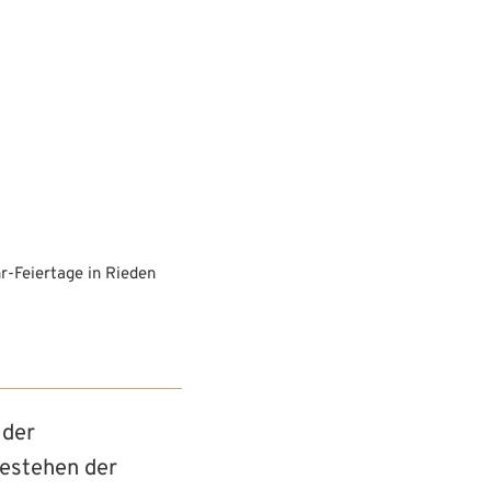
& Soziales
Wirtschaft & Gewerbe
Kultur & Tourismus
r-Feiertage in Rieden
 der
Bestehen der