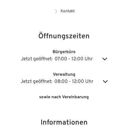
Kontakt
Öffnungszeiten
Bürgerbüro
Klicken, um weitere Öffnungs- oder Schließzeiten auszublenden
Jetzt geöffnet:
07:00
-
12:00
Uhr
Von 07:00 bi
Verwaltung
Klicken, um weitere Öffnungs- oder Schließzeiten auszublenden
Jetzt geöffnet:
08:00
-
12:00
Uhr
Von 08:00 bi
sowie nach Vereinbarung
Informationen