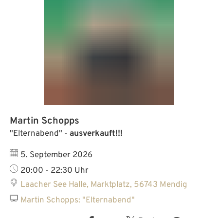
Martin Schopps
"Elternabend" -
ausverkauft!!!
Datum:
5. September 2026
Uhrzeit:
20:00 - 22:30 Uhr
Laacher See Halle, Marktplatz, 56743 Mendig
Martin Schopps: "Elternabend"